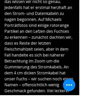
das wissen wir nicht so genau. 
Jedenfalls hat er erstmal herzhaft an 
den Strom- und Datenkabeln zu 
nagen begonnen. Auf Michaels 
Porträtfotos sind einige rotorange 
Partikel an den Lefzen des Fuchses 
zu erkennen – zunächst dachten wir, 
dass es Reste der letzten 
Fleischmahlzeit seien, aber in dem 
Fall handelte es sich bei näherer 
Betrachtung im Zoom um die 
Gummierung des Stromkabels. An 
dem 4 cm dicken Stromkabel hat 
unser Fuchs – wir suchen noch einen 
Namen – offensichtlich wenig 
Geschmack gefunden. Viel leckerer 
waren für ihn dagegen die wenigen 
Millimeter des Datenkabels, welches 
von Met-City zum Schiff verlegt ist. 