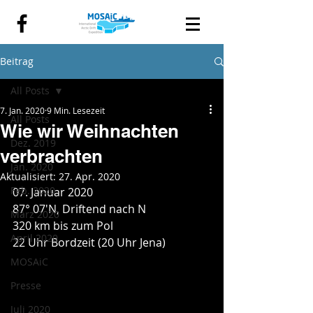
Beitrag
All Posts
7. Jan. 2020
9 Min. Lesezeit
All Posts
Wie wir Weihnachten
Dez. 2019
verbrachten
Jan. 2020
Aktualisiert:
27. Apr. 2020
Feb. 2020
07. Januar 2020
87° 07'N, Driftend nach N
März 2020
320 km bis zum Pol
April 2020
22 Uhr Bordzeit (20 Uhr Jena)
MOSAiC
Presse
Juli 2020