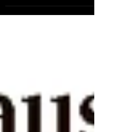
22 Uhr Bordzeit (22 Uhr Jena), Polarstern
Drei Tage lang liegen Tryoshnikov und
Polarstern Seit...