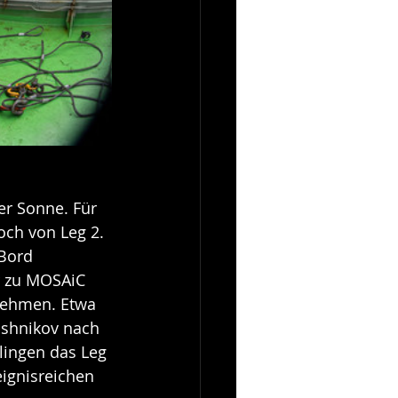
er Sonne. Für 
och von Leg 2. 
Bord 
r zu MOSAiC 
nehmen. Etwa 
oshnikov nach 
lingen das Leg 
eignisreichen 