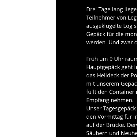
Drei Tage lang lieg
Teilnehmer von Leg 
ausgeklügelte Logi
Gepäck für die mona
werden. Und zwar o
Früh um 9 Uhr räum
Hauptgepäck geht i
das Helideck der Po
mit unserem Gepäck
füllt den Container
Empfang nehmen. 
Unser Tagesgepäck 
den Vormittag für in
auf der Brücke. Der
Säubern und Neuherr