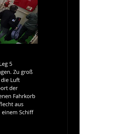
Leg 5 
ngen. Zu groß 
die Luft 
ort der 
senen Fahrkorb 
lecht aus 
 einem Schiff 