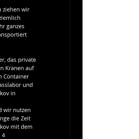
n ziehen wir 
ziemlich 
hr ganzes 
nsportiert 
, das private 
n Kränen auf 
n Container 
asslabor und 
kov in 
 wir nutzen 
nge die Zeit 
ikov mit dem 
 4 