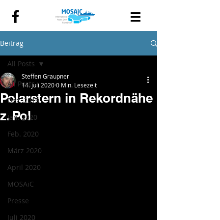
Beitrag
All Posts
Steffen Graupner
All Posts
14. Juli 2020
0 Min. Lesezeit
Polarstern in Rekordnähe
Dez. 2019
z. Pol
Jan. 2020
Feb. 2020
März 2020
April 2020
MOSAiC
Presse
Juli 2020